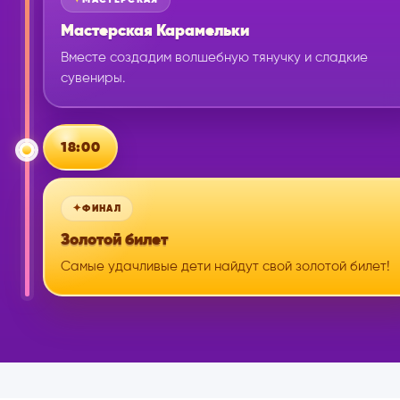
Мастерская Карамельки
Вместе создадим волшебную тянучку и сладкие
сувениры.
18:00
ФИНАЛ
Золотой билет
Самые удачливые дети найдут свой золотой билет!