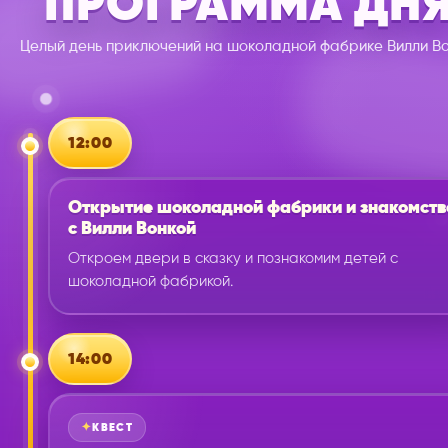
ПРОГРАММА ДН
Целый день приключений на шоколадной фабрике Вилли Во
КРАСОЧНЫЙ АКВАГРИМ
12:00
Открытие шоколадной фабрики и знакомств
с Вилли Вонкой
Откроем двери в сказку и познакомим детей с
шоколадной фабрикой.
КОНКУРСЫ И ПОДАРКИ
14:00
КВЕСТ