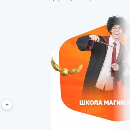
ПРОГРАММЫ ВЫПУСК
УНИКАЛЬНЫЕ ПРОГРАММЫ!
Мы разработали выгодные пакеты для выпускников из детски
п
классов в Класс! Парке. Вас ждет яркая шоу-программа,
аниматоры, вкусная еда
и только яркие эмо