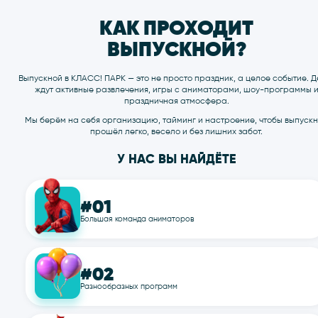
Аниматоры
Меню
КАК ПРОХОДИТ
Работа у на
ВЫПУСКНОЙ?
8 (3952) 43
Выпускной в КЛАСС! ПАРК — это не просто праздник, а ц
WhatsApp
ждут активные развлечения, игры с аниматорами, ш
праздничная атмосфера.
Мы берём на себя организацию, тайминг и настроение
прошёл легко, весело и без лишних забо
У НАС ВЫ НАЙДЁТЕ