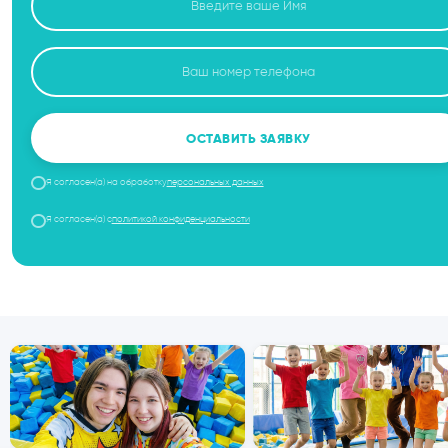
О
Тематическая программа п
кто справится с нас
настоящими 
ЗА
Не нашли подходящую программу