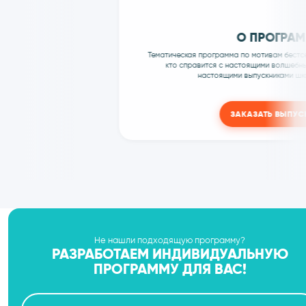
ШКОЛА 
←