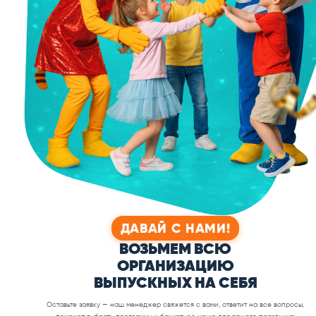
БЕРЁМ ЗАБОТЫ
КО
НА СЕБЯ!
ПРОФЕ
Берём все заботы в организации
Команда професс
выпускных на себя
ПЕРСОНАЛЬНЫЙ
БАНКЕТ
МЕНЕДЖЕР
И В