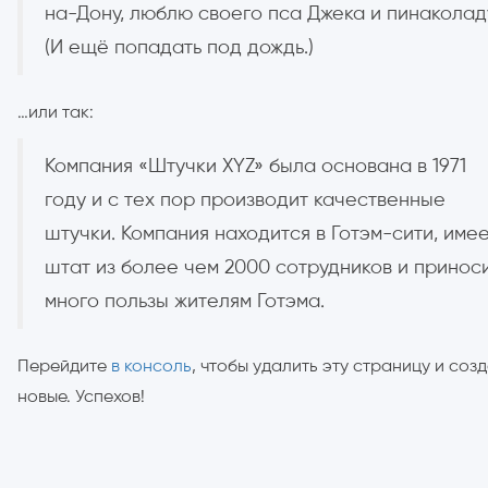
на-Дону, люблю своего пса Джека и пинаколад
Аниматоры
(И ещё попадать под дождь.)
Меню
…или так:
Компания «Штучки XYZ» была основана в 1971
Работа у на
году и с тех пор производит качественные
штучки. Компания находится в Готэм-сити, име
8 (3952) 43
штат из более чем 2000 сотрудников и принос
WhatsApp
много пользы жителям Готэма.
Перейдите
в консоль
, чтобы удалить эту страницу и соз
новые. Успехов!