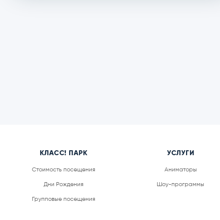
ШОУ ПРОГРА
Закрытые и запоминающиеся шоу для детей, в кото
аниматором, представления или квесты в интеракти
то, что невозможно провести в парке без исполь
реквизита.
КЛАСС! ПАРК
УСЛУГИ
Стоимость посещения
Аниматоры
Дни Рождения
Шоу-программы
Групповые посещения