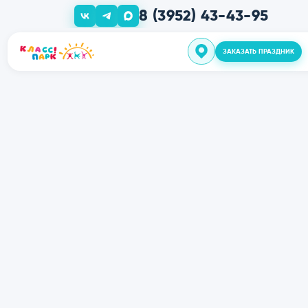
8 (3952) 43-43-95
ЗАКАЗАТЬ ПРА
О нас
Дни Рожден
Шоу прогр
‹
Групповые 