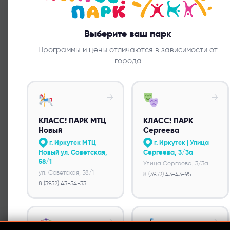
Выберите ваш парк
Программы и цены отличаются в зависимости от
города
ВСЕ ПРОГРАММЫ
→
→
КЛАСС! ПАРК МТЦ
КЛАСС! ПАРК
Новый
Сергеева
«КЛАСС! ПАРК» — уникальная площадка для акти
г. Иркутск МТЦ
г. Иркутск | Улица
отдыха и проведения праздников. Каждый наш па
Новый ул. Советская,
Сергеева, 3/3а
и вы можете посетить каждый
58/1
Улица Сергеева, 3/3а
ул. Советская, 58/1
8 (3952) 43-43-95
8 (3952) 43-54-33
→
→