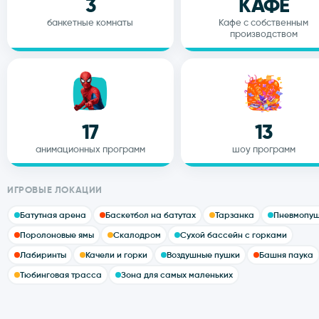
3
КАФЕ
банкетные комнаты
Кафе с собственным
производством
17
13
анимационных программ
шоу программ
ИГРОВЫЕ ЛОКАЦИИ
Батутная арена
Баскетбол на батутах
Тарзанка
Пневмопу
Поролоновые ямы
Скалодром
Сухой бассейн с горками
Лабиринты
Качели и горки
Воздушные пушки
Башня паука
Тюбинговая трасса
Зона для самых маленьких