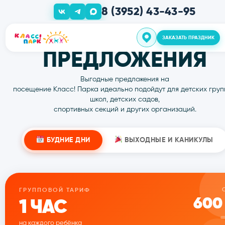
8 (3952) 43-43-95
ГОТОВЫЕ
ЗАКАЗАТЬ ПРАЗ
ПРЕДЛОЖЕН
О нас
Выгодные предложения на
посещение Класс! Парка идеально подойдут для 
школ, детских садов,
Дни Рожден
спортивных секций и других организ
БУДНИЕ ДНИ
ВЫХОДНЫЕ И КАНИКУЛЫ
Шоу прогр
ГРУППОВОЙ ТАРИФ
600
Групповые 
1 ЧАС
на каждого ребёнка