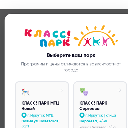
Выберите ваш парк
Программы и цены отличаются в зависимости от
БЕРЁМ ЗАБОТЫ
КО
города
НА СЕБЯ!
ПРОФЕС
→
→
КЛАСС! ПАРК МТЦ
КЛАСС! ПАРК
Новый
Сергеева
г. Иркутск МТЦ
г. Иркутск | Улица
Новый ул. Советская,
Сергеева, 3/3а
КОНТРОЛИРУЕМ КАЖДЫЙ
ПРАЗДНИК 
58/1
Улица Сергеева, 3/3а