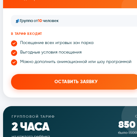
Аниматоры
Группа от
10
человек
Меню
В ТАРИФ ВХОДИТ
Посещение всех игровых зон парка
Работа у на
Выгодные условия посещения
Можно дополнить анимационной или шоу программой
8 (3952) 43
WhatsApp
ОСТАВИТЬ ЗАЯВКУ
ГРУППОВОЙ ТАРИФ
850
2 ЧАСА
было 1500
на каждого ребёнка