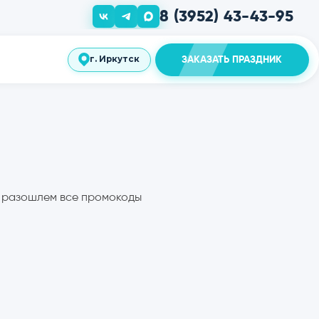
8 (3952)
сть
ЗАКАЗАТ
г. Иркутск
ы разошлем все промокоды