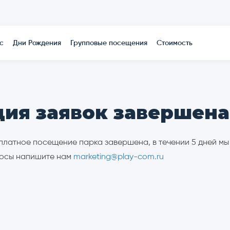
О нас
Дни Рождения
Групповые посещения
Стоимо
ция заявок завершена
сплатное посещение парка завершена, в течении 5 дней м
просы напишите нам
marketing@play-com.ru